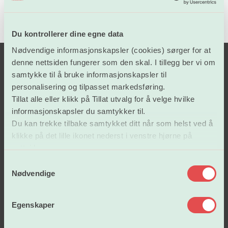
Du kontrollerer dine egne data
Nødvendige informasjonskapsler (cookies) sørger for at
denne nettsiden fungerer som den skal. I tillegg ber vi om
samtykke til å bruke informasjonskapsler til
personalisering og tilpasset markedsføring.
Tillat alle eller klikk på Tillat utvalg for å velge hvilke
informasjonskapsler du samtykker til.
Du kan trekke tilbake samtykket ditt når som helst ved å
klikke på det lille ikonet nederst i venstre hjørne på
Lønn og tariffavtaler
nettsiden.
S
Nødvendige
a
Arbeidsvilkår
m
t
Egenskaper
y
Vår politikk
k