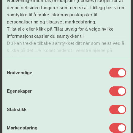
Nødvendige informasjonskapsler (cookies) sørger for at
denne nettsiden fungerer som den skal. I tillegg ber vi om
samtykke til å bruke informasjonskapsler til
personalisering og tilpasset markedsføring.
Lønn og tariffavtaler
Tillat alle eller klikk på Tillat utvalg for å velge hvilke
informasjonskapsler du samtykker til.
Du kan trekke tilbake samtykket ditt når som helst ved å
Arbeidsvilkår
klikke på det lille ikonet nederst i venstre hjørne på
nettsiden.
S
Vår politikk
Nødvendige
a
m
t
Om oss
Egenskaper
y
k
k
Statistikk
Bli medlem
e
v
Markedsføring
a