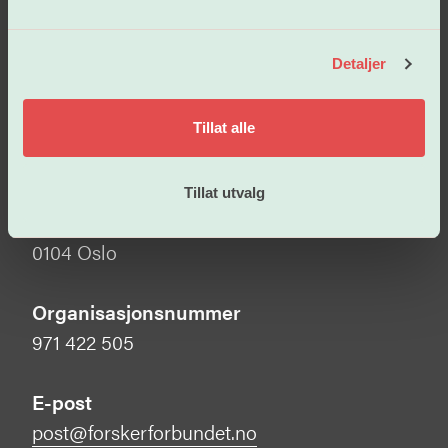
l
Besøksadresse
g
Detaljer
Tullins gate 2
0166 Oslo
Tillat alle
Postadresse
Forskerforbundet
Tillat utvalg
Postboks 1025 Sentrum
0104 Oslo
Organisasjonsnummer
971 422 505
E-post
post@forskerforbundet.no