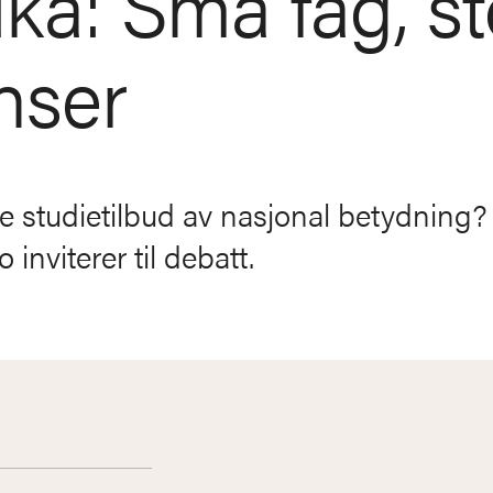
ka: Små fag, st
nser
e studietilbud av nasjonal betydning?
inviterer til debatt.