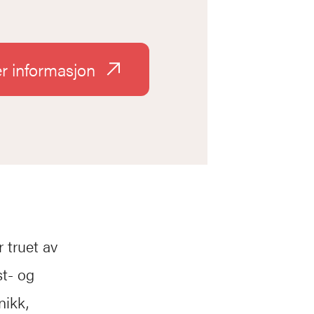
r informasjon
 truet av
st- og
nikk,