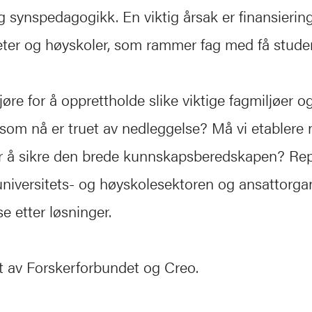
g synspedagogikk. En viktig årsak er finansieri
teter og høyskoler, som rammer fag med få studen
øre for å opprettholde slike viktige fagmiljøer o
 som nå er truet av nedleggelse? Må vi etablere 
or å sikre den brede kunnskapsberedskapen? Re
, universitets- og høyskolesektoren og ansattorga
e etter løsninger.
 av Forskerforbundet og Creo.