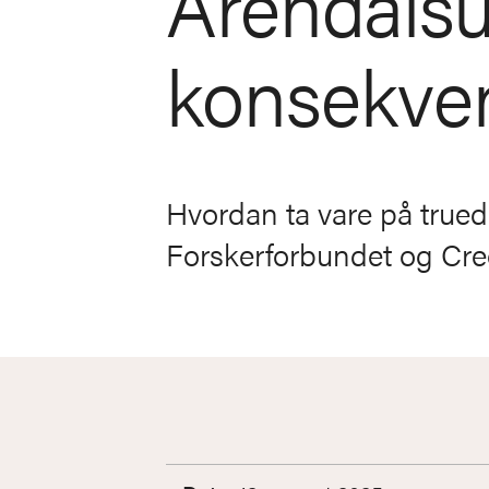
Arendalsu
konsekve
Hvordan ta vare på trued
Forskerforbundet og Creo 