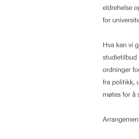
eldrehelse o
for universi
Hva kan vi gj
studietilbud
ordninger f
fra politikk
møtes for å s
Arrangement