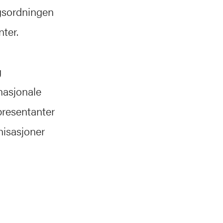
ngsordningen
ter.
g
nasjonale
presentanter
nisasjoner