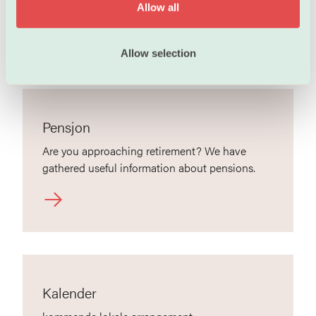
Særavtaler
Allow all
n
Allow selection
Pensjon
Are you approaching retirement? We have
gathered useful information about pensions.
Kalender