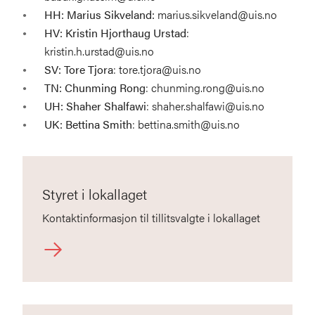
HH: Marius Sikveland:
marius.sikveland@uis.no
HV: Kristin Hjorthaug Urstad
:
kristin.h.urstad@uis.no
SV: Tore Tjora
: tore.tjora@uis.no
TN: Chunming Rong
: chunming.rong@uis.no
UH: Shaher Shalfawi
: shaher.shalfawi@uis.no
UK: Bettina Smith
: bettina.smith@uis.no
Styret i lokallaget
Kontaktinformasjon til tillitsvalgte i lokallaget