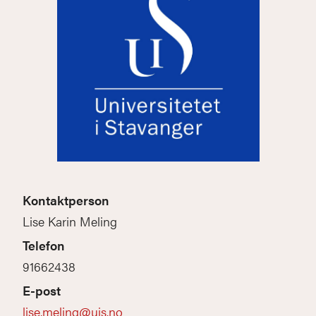
Kontaktperson
Lise Karin Meling
Telefon
91662438
E-post
lise.meling@uis.no