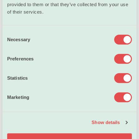
provided to them or that they’ve collected from your use
Oppdatering av medlemsopplysninger
of their services.
Har du sjekket at dine medlemsopplysninger er
riktige?
C
Necessary
o
n
s
Preferences
e
n
t
Statistics
Lønnskrav
S
e
Marketing
l
e
c
Show details
t
i
o