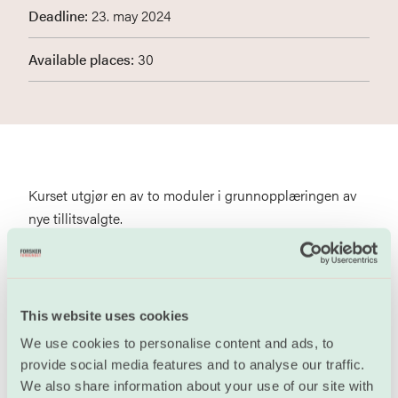
Deadline:
23. may 2024
Available places:
30
Kurset utgjør en av to moduler i grunnopplæringen av
nye tillitsvalgte.
Den andre modulen er Grunnopplæring: Lov og
avtaleverk.
For privat og kommunalsektor har vi kurs
(18.-19. april)
This website uses cookies
Forskerforbundet dekker reise og opphold i forbindelse
We use cookies to personalise content and ads, to
med kurset.
provide social media features and to analyse our traffic.
We also share information about your use of our site with