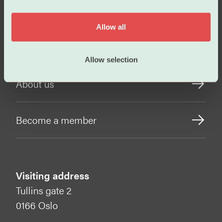
i
Working conditions
o
Allow all
n
Our policies
Allow selection
About us
Become a member
Visiting address
Tullins gate 2
0166 Oslo