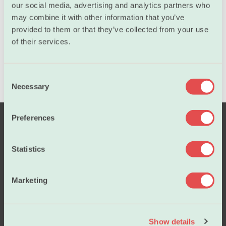
our social media, advertising and analytics partners who
Program
may combine it with other information that you’ve
provided to them or that they’ve collected from your use
of their services.
C
Necessary
o
n
s
Preferences
e
n
t
Statistics
S
e
Marketing
l
e
Salary
c
Show details
t