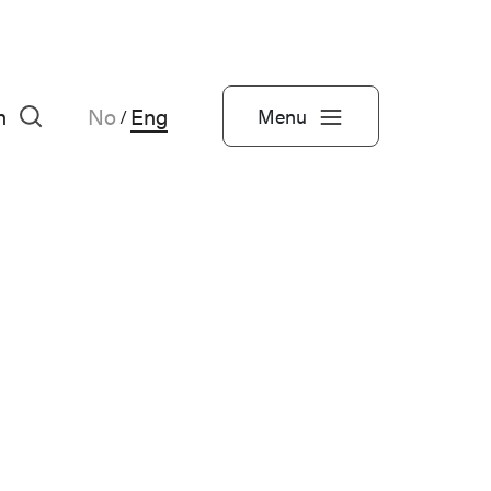
h
No
Eng
Menu
/