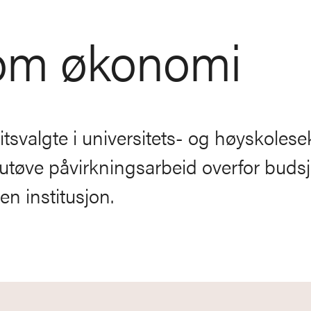
om økonomi
illitsvalgte i universitets- og høyskoles
 utøve påvirkningsarbeid overfor budsj
n institusjon.